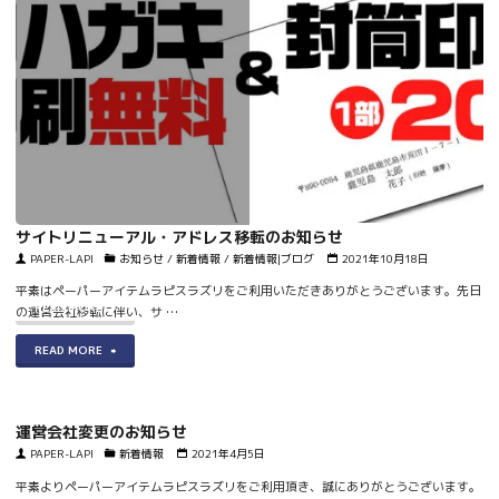
り
ド
の
テ
Google
ン
ス
プ
ラ
レ
イ
ー
ド
ト
サイトリニューアル・アドレス移転のお知らせ
テ
に
こんにちは。ラピスラズリではこの度返信用ハガキの宛先印刷サービスと、封筒の印
PAPER-LAPI
お知らせ
/
新着情報
/
新着情報|ブログ
2021年10月18日
刷サービスを開始いたしま …
ン
4
平素はペーパーアイテムラピスラズリをご利用いただきありがとうございます。先日
プ
"招
テ
READ MORE
の運営会社移転に伴い、サ …
レ
待
ン
"サ
READ MORE
ー
状
プ
イ
ト
の
レ
ト
運営会社変更のお知らせ
の
ハ
ー
リ
PAPER-LAPI
新着情報
2021年4月5日
種
ガ
ト
ニ
平素よりペーパーアイテムラピスラズリをご利用頂き、誠にありがとうございます。