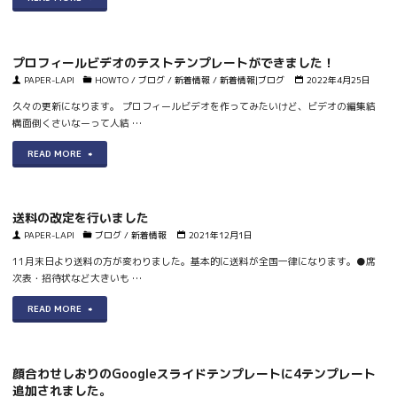
ロ
フ
プロフィールビデオのテストテンプレートができました！
ィ
PAPER-LAPI
HOWTO
/
ブログ
/
新着情報
/
新着情報|ブログ
2022年4月25日
ー
久々の更新になります。 プロフィールビデオを作ってみたいけど、ビデオの編集結
構面倒くさいなーって人結 …
ル
"プ
READ MORE
ビ
ロ
デ
フ
オ
送料の改定を行いました
ィ
PAPER-LAPI
ブログ
/
新着情報
2021年12月1日
テ
ー
11月末日より送料の方が変わりました。基本的に送料が全国一律になります。●席
ン
次表・招待状など大きいも …
ル
プ
"送
READ MORE
ビ
レ
料
デ
ー
の
オ
ト
顔合わせしおりのGoogleスライドテンプレートに4テンプレート
改
追加されました。
の
フ