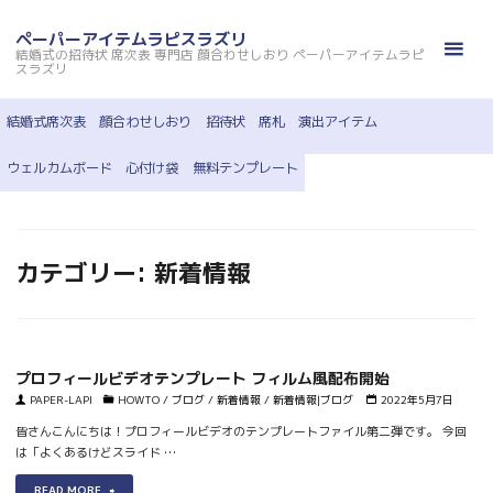
コ
ン
ペーパーアイテムラピスラズリ
結婚式の招待状 席次表 専門店 顔合わせしおり ペーパーアイテムラピ
テ
スラズリ
ン
ツ
結婚式席次表
顔合わせしおり
招待状
席札
演出アイテム
へ
ウェルカムボード
心付け袋
無料テンプレート
ス
キ
ッ
プ
カテゴリー:
新着情報
プロフィールビデオテンプレート フィルム風配布開始
PAPER-LAPI
HOWTO
/
ブログ
/
新着情報
/
新着情報|ブログ
2022年5月7日
皆さんこんにちは！プロフィールビデオのテンプレートファイル第二弾です。 今回
は「よくあるけどスライド …
"プ
READ MORE