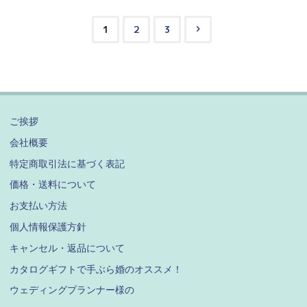
せ
ウ
1
2
3
栞
ン
投
に
ロ
席
ー
稿
札
ド"
の
セ
ご挨拶
ッ
会社概要
ペ
ト
特定商取引法に基づく表記
が
ー
価格・送料について
で
お支払い方法
ジ
き
個人情報保護方針
ま
キャンセル・返品について
送
し
カタログギフトで手ぶら婚のオススメ！
た！"
り
ウェディングプランナー様の