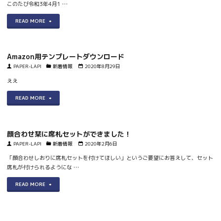
類
キ・
このたび令和3年4月1 …
追
ュ
が
封
加
"運
READ MORE
ー
増
筒
さ
営
ア
え
印
れ
会
ル・
Amazon用テンプレートダウンロード
ま
刷
ま
社
PAPER-LAPI
新着情報
2020年8月29日
ア
す"
サ
し
変
ええ
ド
ー
た。"
更
レ
"Amazon
READ MORE
ビ
の
ス
用
ス
お
移
テ
顔合わせ栞に席札セットができました！
開
知
転
ン
PAPER-LAPI
新着情報
2020年2月6日
始
ら
の
プ
「顔合わせしおりに席札セットを付けてほしい」というご要望にお答えして、セット
し
席札が付けられるようにな …
せ"
お
レ
ま
"顔
READ MORE
知
ー
し
合
ら
ト
た！"
わ
せ"
ダ