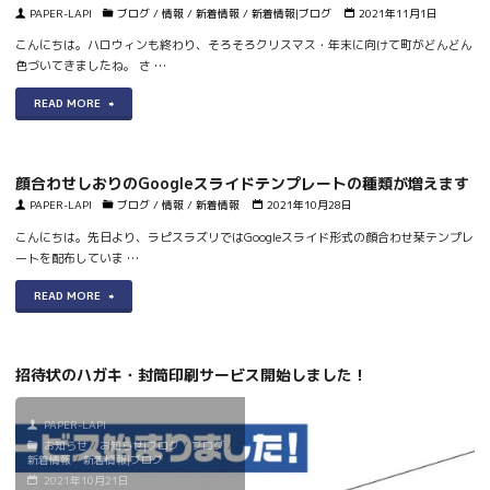
PAPER-LAPI
ブログ
/
情報
/
新着情報
/
新着情報|ブログ
2021年11月1日
定
テ
ィ
こんにちは。ハロウィンも終わり、そろそろクリスマス・年末に向けて町がどんどん
を
ス
ル
色づいてきましたね。 さ …
行
ト
ム
"顔
READ MORE
い
テ
風
合
ま
ン
配
わ
顔合わせしおりのGoogleスライドテンプレートの種類が増えます
し
プ
布
せ
PAPER-LAPI
ブログ
/
情報
/
新着情報
2021年10月28日
た"
レ
開
し
こんにちは。先日より、ラピスラズリではGoogleスライド形式の顔合わせ栞テンプレ
ー
ートを配布していま …
始"
お
ト
"顔
READ MORE
り
が
合
の
で
わ
Google
招待状のハガキ・封筒印刷サービス開始しました！
き
せ
ス
ま
PAPER-LAPI
し
ラ
お知らせ
/
お知らせ|ブログ
/
ブログ
/
し
お
新着情報
/
新着情報|ブログ
イ
2021年10月21日
た！"