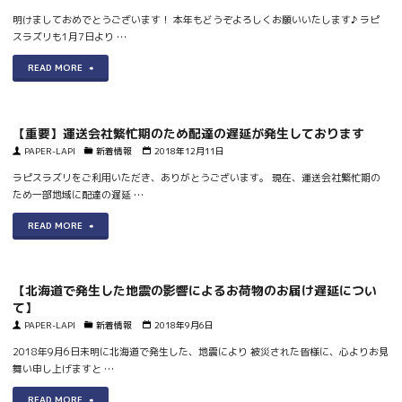
デ
明けましておめでとうございます！ 本年もどうぞよろしくお願いいたします♪ ラピ
て"
スラズリも1月7日より …
ン
"【2019
READ MORE
ウ
年
ィ
営
ー
【重要】運送会社繁忙期のため配達の遅延が発生しております
業
PAPER-LAPI
新着情報
2018年12月11日
ク
開
ラピスラズリをご利用いただき、ありがとうございます。 現在、運送会社繁忙期の
期
ため一部地域に配達の遅延 …
始】
間
"【重
READ MORE
明
中
要】
け
の
運
ま
営
【北海道で発生した地震の影響によるお荷物のお届け遅延につい
送
て】
し
業
PAPER-LAPI
新着情報
2018年9月6日
会
て
に
2018年9月6日未明に北海道で発生した、地震により 被災された皆様に、心よりお見
社
お
つ
舞い申し上げますと …
繁
め
い
"【北
READ MORE