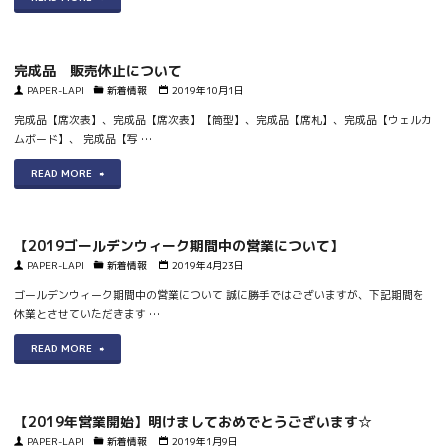
成
品
完成品 販売休止について
販
PAPER-LAPI
新着情報
2019年10月1日
売
完成品【席次表】、完成品【席次表】【筒型】、完成品【席札】、完成品【ウェルカ
ムボード】、 完成品【写 …
再
"完
READ MORE
開
成
し
品
ま
【2019ゴールデンウィーク期間中の営業について】
販
PAPER-LAPI
新着情報
2019年4月23日
し
売
ゴールデンウィーク期間中の営業について 誠に勝手ではございますが、下記期間を
た。"
休業とさせていただきます …
休
"【2019
READ MORE
止
ゴ
に
ー
つ
【2019年営業開始】明けましておめでとうございます☆
ル
PAPER-LAPI
新着情報
2019年1月9日
い