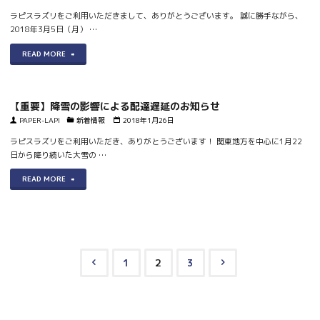
お
7
ラピスラズリをご利用いただきまして、ありがとうございます。 誠に勝手ながら、
よ
お
2018年3月5日（月） …
り
月
る
荷
ま
"【重
READ MORE
豪
お
物
す"
要】
雨
荷
の
2018
の
物
【重要】降雪の影響による配達遅延のお知らせ
お
年
PAPER-LAPI
新着情報
2018年1月26日
影
の
届
3
ラピスラズリをご利用いただき、ありがとうございます！ 関東地方を中心に1月22
響
遅
け
日から降り続いた大雪の …
月
に
延
遅
"【重
READ MORE
5
よ
に
延
要】
日
る
つ
に
降
（月）
配
い
つ
雪
は
送
て"
い
1
2
3
の
休
遅
投
て】"
影
業
延
響
い
に