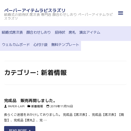
コ
ン
ペーパーアイテムラピスラズリ
結婚式の招待状 席次表 専門店 顔合わせしおり ペーパーアイテムラピ
テ
スラズリ
ン
ツ
結婚式席次表
顔合わせしおり
招待状
席札
演出アイテム
へ
ウェルカムボード
心付け袋
無料テンプレート
ス
キ
ッ
プ
カテゴリー:
新着情報
完成品 販売再開しました。
PAPER-LAPI
新着情報
2019年11月16日
長らくご迷惑をおかけしておりました。 完成品【席次表】、完成品【席次表】【筒
型】、完成品【席札】、完 …
"完
READ MORE