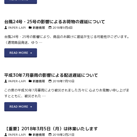
忙
で
て】"
海
期
と
道
台風24号・25号の影響によるお荷物の遅延について
の
う
で
PAPER-LAPI
新着情報
2018年9月4日
た
ご
発
台風24号・25号の影響により、商品のお届けに遅延が生じる可能性がございます。
め
ざ
（通常商品発送、ゆう …
生
配
い
"台
READ MORE
し
達
ま
風
た
の
す
24
地
平成30年7月豪雨の影響による配送遅延について
遅
☆"
号・
PAPER-LAPI
新着情報
2018年7月10日
震
延
25
この度の平成30年7月豪雨により被災されました方々に 心よりお見舞い申し上げま
の
が
すとともに、被災された …
号
影
発
"平
READ MORE
の
響
生
成
影
に
し
30
響
よ
【重要】2018年3月5日（月）は休業いたします
て
年
PAPER-LAPI
新着情報
2018年2月21日
に
る