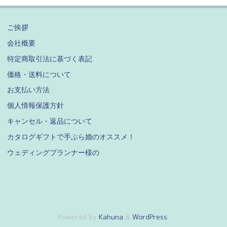
稿
に
た
つ
の
よ
し
い
ご挨拶
る
ま
て"
会社概要
ペ
配
す"
特定商取引法に基づく表記
達
ー
価格・送料について
遅
お支払い方法
ジ
延
個人情報保護方針
の
キャンセル・返品について
送
お
カタログギフトで手ぶら婚のオススメ！
知
り
ウェディングプランナー様の
ら
せ"
Powered by
Kahuna
&
WordPress
.