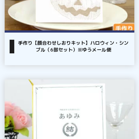
り
※
キ
ゆ
ッ
う
ト】
メ
ハ
ー
手作り【顔合わせしおりキット】ハロウィン・シン
ロ
ル
プル（6部セット）※ゆうメール便
ウ
便
ィ
ン・
シ
手
ン
作
プ
り
ル
【顔
（6
合
部
わ
セ
せ
ッ