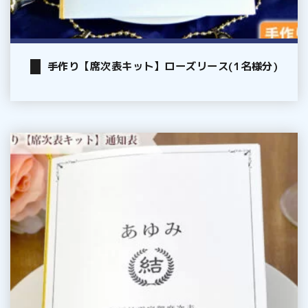
(1
名
様
手作り【席次表キット】ローズリース(1名様分)
分)
手
作
り
【席
次
表
キ
ッ
ト】