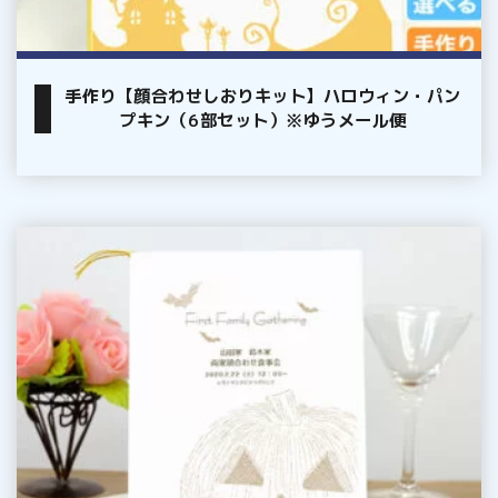
ッ
ト】
ハ
手作り【顔合わせしおりキット】ハロウィン・パン
ロ
プキン（6部セット）※ゆうメール便
ウ
ィ
ン・
パ
手
ン
作
プ
り
キ
【顔
ン
合
（6
わ
部
せ
セ
し
ッ
お
ト）