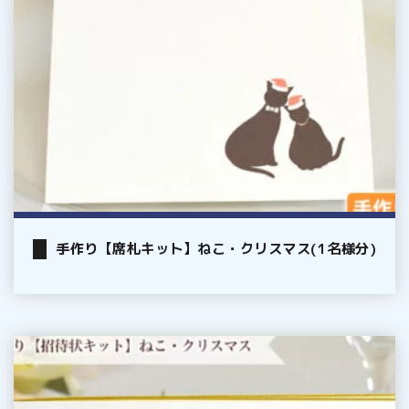
ね
こ・
ク
リ
ス
マ
ス
(1
名
様
手作り【席札キット】ねこ・クリスマス(1名様分)
分)
手
作
り