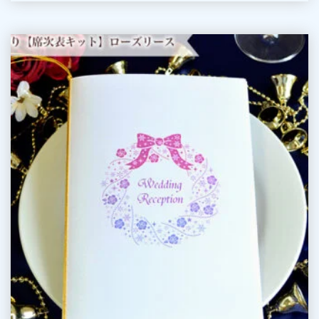
ル
ミ
手
ネ
作
ー
り
シ
【席
ョ
次
ン
表
キ
ッ
ト】
ロ
ー
ズ
リ
ー
ス