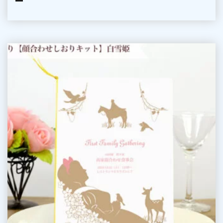
手
作
り
【顔
合
わ
せ
し
お
り
キ
ッ
ト】