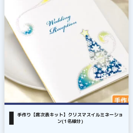
次
表
キ
ッ
ト】
ク
リ
ス
マ
ス
イ
ル
ミ
ネ
手作り【席次表キット】クリスマスイルミネーショ
ー
ン(1名様分)
シ
ョ