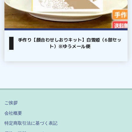
白
雪
姫
（6
部
手作り【顔合わせしおりキット】白雪姫（6部セッ
セ
ト）※ゆうメール便
ッ
ト）
※
ゆ
う
メ
ー
ご挨拶
ル
便
会社概要
特定商取引法に基づく表記