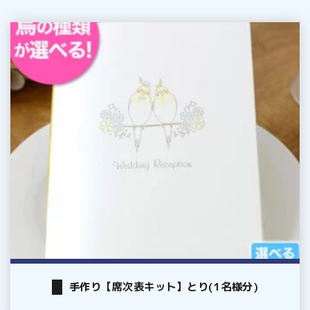
手
作
り
【席
次
表
キ
ッ
ト】
と
り
(1
名
様
手作り【席次表キット】とり(1名様分)
分)