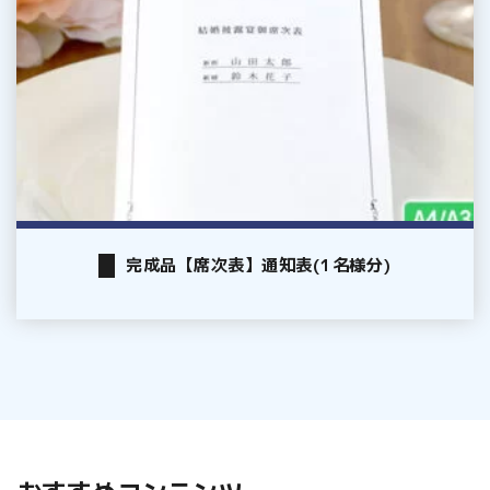
表】
メ
通
ー
知
ル
表
便
(1
名
様
分)
完成品【席次表】通知表(1名様分)