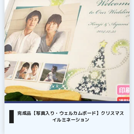
真
入
り・
ウ
ェ
ル
カ
ム
ボ
ー
ド】
ク
リ
ス
完成品【写真入り・ウェルカムボード】クリスマス
マ
イルミネーション
ス
イ