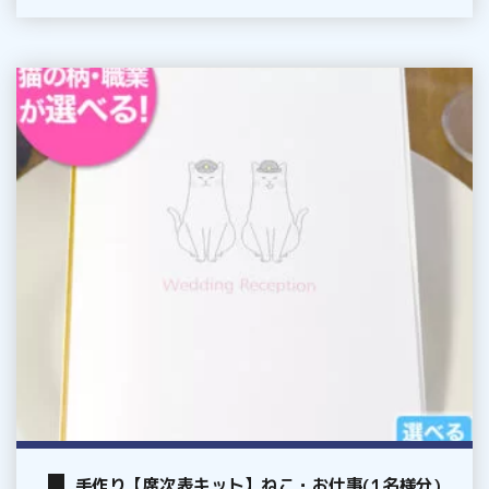
手
作
り
【席
次
表
キ
ッ
ト】
ね
こ・
お
仕
事
手作り【席次表キット】ねこ・お仕事(1名様分)