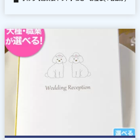
(1
名
様
分)
手
作
り
【席
次
表
キ
ッ
ト】
い
ぬ・
お
仕