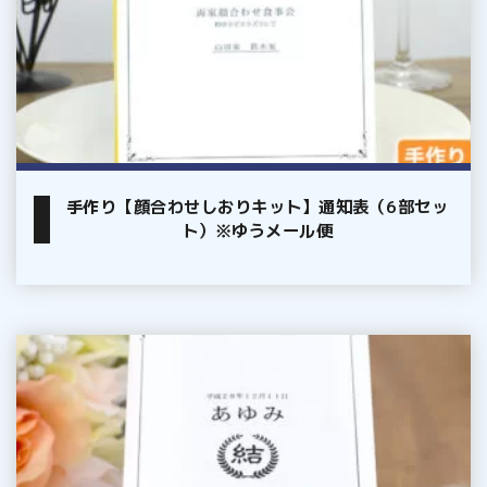
し
ト）
お
※
り
ゆ
キ
う
ッ
メ
ト】
ー
通
ル
手作り【顔合わせしおりキット】通知表（6部セッ
知
便
ト）※ゆうメール便
表
（6
部
セ
完
ッ
成
ト）
品
※
【席
ゆ
次
う