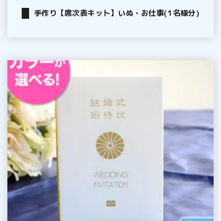
事
手作り【席次表キット】いぬ・お仕事(1名様分)
(1
名
様
分)
手
作
り
【招
待
状
キ
ッ
ト】
パ
ス
ポ