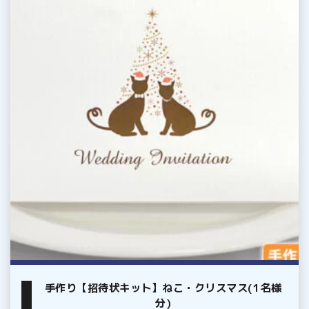
【招
待
状
キ
ッ
ト】
ね
こ・
ク
リ
ス
マ
ス
(1
名
手作り【招待状キット】ねこ・クリスマス(1名様
様
分)
分)