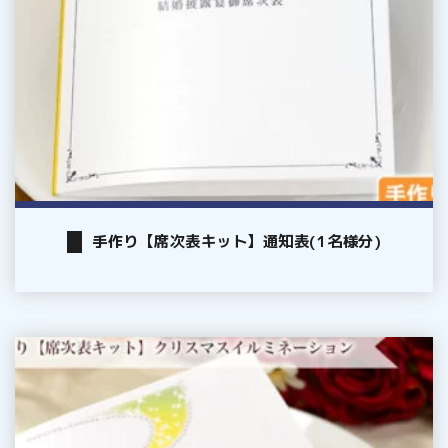
通
知
表
(1
名
様
分)
手作り【席次表キット】通知表(1名様分)
手
作
り
【席