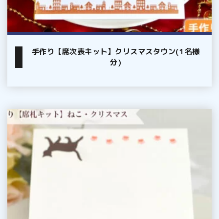
ウ
ン
(1
手作り【席次表キット】クリスマスタウン(1名様
名
分)
様
分)
手
作
り
【席
札
キ
ッ
ト】