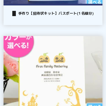
ー
ト
手作り【招待状キット】パスポート(1名様分)
(1
名
様
分)
手
作
り
【顔
合
わ
せ
し
お
り
キ