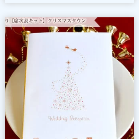
ン
(1
手
名
作
様
り
分)
【席
次
表
キ
ッ
ト】
ク
リ
ス
マ
ス
タ