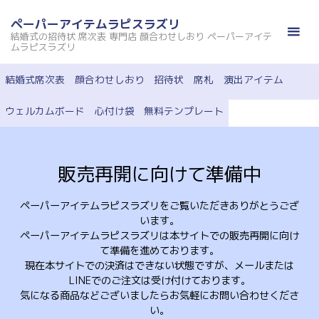
コ
ペーパーアイテムラピスラズリ
ン
結婚式の招待状 席次表 専門店 顔合わせしおり ペーパーアイテ
テ
ムラピスラズリ
ン
結婚式席次表
顔合わせしおり
招待状
席札
演出アイテム
ツ
へ
ウェルカムボード
心付け袋
無料テンプレート
ス
キ
ッ
販売再開に向けて準備中
プ
ペーパーアイテムラピスラズリをご覧いただきありがとうござ
います。
ペーパーアイテムラピスラズリは本サイトでの販売再開に向け
て準備を進めております。
現在本サイトでの決済はできない状態ですが、メールまたは
LINEでのご注文は受け付けております。
気になる商品などございましたらお気軽にお問い合わせくださ
い。