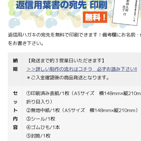
返信用ハガキの宛先を無料で印刷できます！備考欄にお名前・
をお書き下さい。
納
【発送まで約３営業日いただきます】
期
＞＞詳しい制作の流れはコチラ 必ずお読み下さい!!
＊ご入金確認後の商品発送となります。
セ
①印刷済み表紙/1枚（A5サイズ 横148mm×縦210m
ッ
折り目入り）
ト
②無地中紙/1枚（A5サイズ 横148mm×縦210mm）
内
③シール/1枚
容
④ゴムひも/1本
⑤封筒/1枚