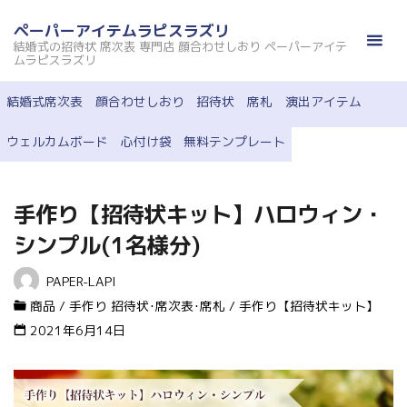
コ
ペーパーアイテムラピスラズリ
ン
結婚式の招待状 席次表 専門店 顔合わせしおり ペーパーアイテ
テ
ムラピスラズリ
ン
結婚式席次表
顔合わせしおり
招待状
席札
演出アイテム
ツ
へ
ウェルカムボード
心付け袋
無料テンプレート
ス
キ
ッ
手作り【招待状キット】ハロウィン・
プ
シンプル(1名様分)
PAPER-LAPI
商品
/
手作り 招待状･席次表･席札
/
手作り【招待状キット】
2021年6月14日