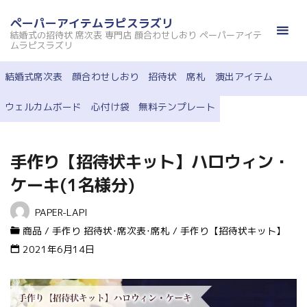
コ
ペーパーアイテムラピスラズリ
ン
結婚式の招待状 席次表 専門店 顔合わせしおり ペーパーアイテ
テ
ムラピスラズリ
ン
結婚式席次表
顔合わせしおり
招待状
席札
演出アイテム
ツ
へ
ウェルカムボード
心付け袋
無料テンプレート
ス
キ
ッ
手作り【招待状キット】ハロウィン・
プ
ケーキ(1名様分)
PAPER-LAPI
商品
/
手作り 招待状･席次表･席札
/
手作り【招待状キット】
2021年6月14日