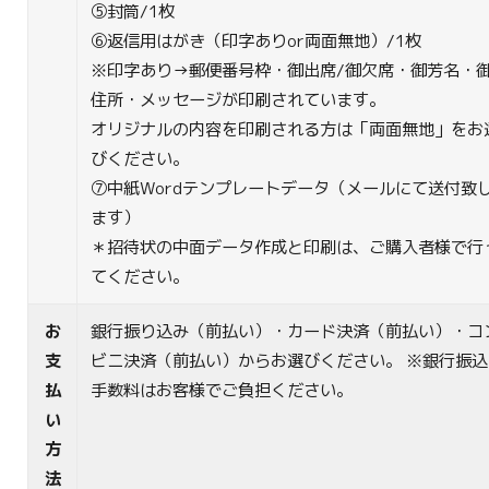
⑤封筒/1枚
⑥返信用はがき（印字ありor両面無地）/1枚
※印字あり→郵便番号枠・御出席/御欠席・御芳名・
住所・メッセージが印刷されています。
オリジナルの内容を印刷される方は「両面無地」をお
びください。
⑦中紙Wordテンプレートデータ（メールにて送付致
ます）
＊招待状の中面データ作成と印刷は、ご購入者様で行
てください。
お
銀行振り込み（前払い）・カード決済（前払い）・コ
支
ビニ決済（前払い）からお選びください。 ※銀行振込
払
手数料はお客様でご負担ください。
い
方
法