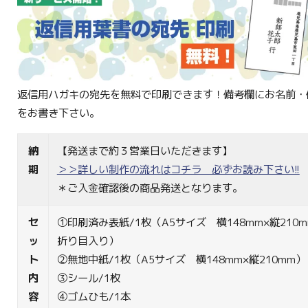
返信用ハガキの宛先を無料で印刷できます！備考欄にお名前・
をお書き下さい。
納
【発送まで約３営業日いただきます】
期
＞＞詳しい制作の流れはコチラ 必ずお読み下さい!!
＊ご入金確認後の商品発送となります。
セ
①印刷済み表紙/1枚（A5サイズ 横148mm×縦210m
ッ
折り目入り）
ト
②無地中紙/1枚（A5サイズ 横148mm×縦210mm）
内
③シール/1枚
容
④ゴムひも/1本