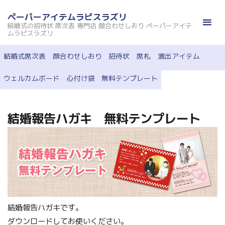
コ
ペーパーアイテムラピスラズリ
ン
結婚式の招待状 席次表 専門店 顔合わせしおり ペーパーアイテ
テ
ムラピスラズリ
ン
結婚式席次表
顔合わせしおり
招待状
席札
演出アイテム
ツ
へ
ウェルカムボード
心付け袋
無料テンプレート
ス
キ
ッ
結婚報告ハガキ 無料テンプレート
プ
結婚報告ハガキです。
ダウンロードしてお使いください。