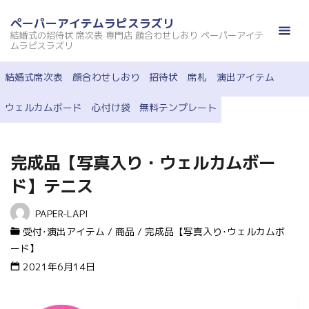
コ
ペーパーアイテムラピスラズリ
ン
結婚式の招待状 席次表 専門店 顔合わせしおり ペーパーアイテ
テ
ムラピスラズリ
ン
結婚式席次表
顔合わせしおり
招待状
席札
演出アイテム
ツ
へ
ウェルカムボード
心付け袋
無料テンプレート
ス
キ
ッ
完成品【写真入り・ウェルカムボー
プ
ド】テニス
PAPER-LAPI
受付･演出アイテム
/
商品
/
完成品【写真入り･ウェルカムボ
ード】
2021年6月14日