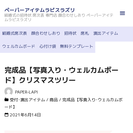
コ
ペーパーアイテムラピスラズリ
ン
結婚式の招待状 席次表 専門店 顔合わせしおり ペーパーアイテ
テ
ムラピスラズリ
ン
結婚式席次表
顔合わせしおり
招待状
席札
演出アイテム
ツ
へ
ウェルカムボード
心付け袋
無料テンプレート
ス
キ
ッ
完成品【写真入り・ウェルカムボー
プ
ド】クリスマスツリー
PAPER-LAPI
受付･演出アイテム
/
商品
/
完成品【写真入り･ウェルカムボ
ード】
2021年6月14日