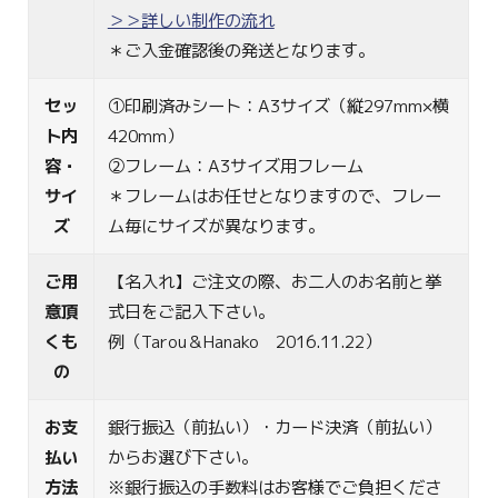
＞＞詳しい制作の流れ
＊ご入金確認後の発送となります。
セッ
①印刷済みシート：A3サイズ（縦297mm×横
ト内
420mm）
容・
②フレーム：A3サイズ用フレーム
サイ
＊フレームはお任せとなりますので、フレー
ズ
ム毎にサイズが異なります。
ご用
【名入れ】ご注文の際、お二人のお名前と挙
意頂
式日をご記入下さい。
くも
例（Tarou＆Hanako 2016.11.22）
の
お支
銀行振込（前払い）・カード決済（前払い）
払い
からお選び下さい。
方法
※銀行振込の手数料はお客様でご負担くださ