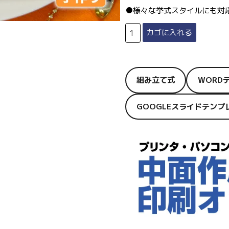
●様々な挙式スタイルにも対
組み立て式
WORD
GOOGLEスライドテン