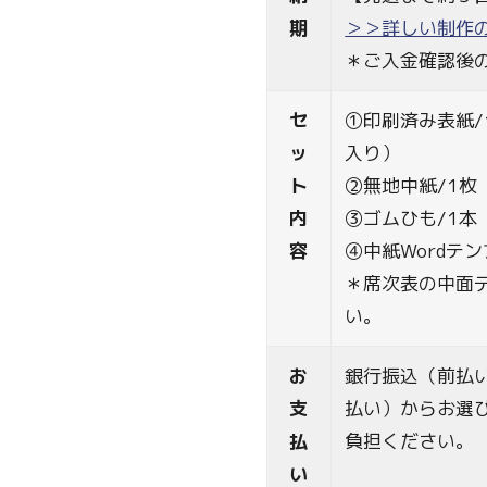
期
＞＞詳しい制作の
＊ご入金確認後
セ
①印刷済み表紙/
ッ
入り）
ト
②無地中紙/1枚（
内
③ゴムひも/1本
容
④中紙Wordテ
＊席次表の中面
い。
お
銀行振込（前払
支
払い）からお選
払
負担ください。
い