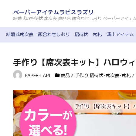
コ
ペーパーアイテムラピスラズリ
ン
結婚式の招待状 席次表 専門店 顔合わせしおり ペーパーアイテ
テ
ン
結婚式席次表
顔合わせしおり
招待状
席札
演出アイテム
ツ
へ
ス
手作り【席次表キット】ハロウィ
キ
PAPER-LAPI
商品
/
手作り 招待状･席次表･席札
/
ッ
プ