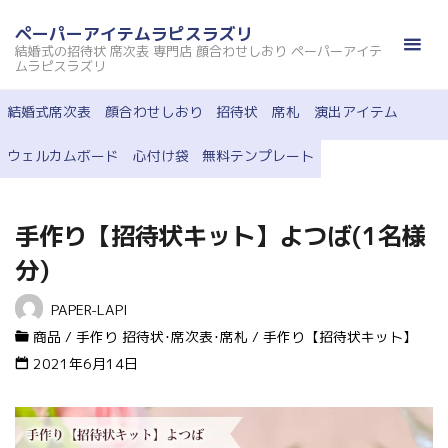
コ
ペーパーアイテムラピスラズリ
ン
結婚式の招待状 席次表 専門店 顔合わせしおり ペーパーアイテ
テ
ムラピスラズリ
ン
結婚式席次表
顔合わせしおり
招待状
席札
演出アイテム
ツ
へ
ウェルカムボード
心付け袋
無料テンプレート
ス
キ
ッ
手作り【招待状キット】よつば(1名様
プ
分)
PAPER-LAPI
商品
/
手作り 招待状･席次表･席札
/
手作り【招待状キット】
2021年6月14日