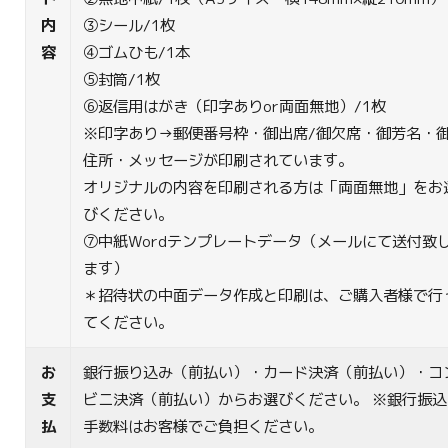
内
③シール/1枚
容
④ゴムひも/1本
⑤封筒/1枚
⑥返信用はがき（印字ありor両面無地）/1枚
※印字あり→郵便番号枠・御出席/御欠席・御芳名・
住所・メッセージが印刷されています。
オリジナルの内容を印刷される方は「両面無地」をお
びください。
⑦中紙Wordテンプレートデータ（メールにて送付致
ます）
＊招待状の中面データ作成と印刷は、ご購入者様で行
てください。
お
銀行振り込み（前払い）・カード決済（前払い）・コ
支
ビニ決済（前払い）からお選びください。 ※銀行振込
払
手数料はお客様でご負担ください。