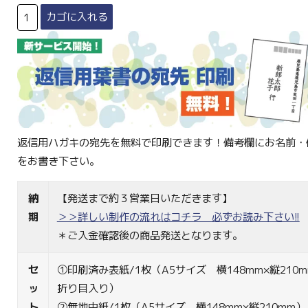
返信用ハガキの宛先を無料で印刷できます！備考欄にお名前・
をお書き下さい。
納
【発送まで約３営業日いただきます】
期
＞＞詳しい制作の流れはコチラ 必ずお読み下さい!!
＊ご入金確認後の商品発送となります。
セ
①印刷済み表紙/1枚（A5サイズ 横148mm×縦210m
ッ
折り目入り）
ト
②無地中紙/1枚（A5サイズ 横148mm×縦210mm）