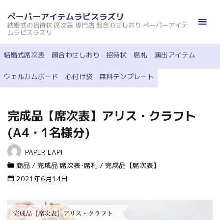
コ
ペーパーアイテムラピスラズリ
ン
結婚式の招待状 席次表 専門店 顔合わせしおり ペーパーアイテ
テ
ムラピスラズリ
ン
結婚式席次表
顔合わせしおり
招待状
席札
演出アイテム
ツ
へ
ウェルカムボード
心付け袋
無料テンプレート
ス
キ
ッ
完成品【席次表】アリス・クラフト
プ
(A4・1名様分)
PAPER-LAPI
商品
/
完成品 席次表･席札
/
完成品【席次表】
2021年6月14日