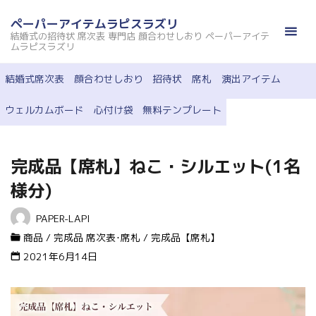
コ
ペーパーアイテムラピスラズリ
ン
結婚式の招待状 席次表 専門店 顔合わせしおり ペーパーアイテ
テ
ムラピスラズリ
ン
結婚式席次表
顔合わせしおり
招待状
席札
演出アイテム
ツ
へ
ウェルカムボード
心付け袋
無料テンプレート
ス
キ
ッ
完成品【席札】ねこ・シルエット(1名
プ
様分)
PAPER-LAPI
商品
/
完成品 席次表･席札
/
完成品【席札】
2021年6月14日