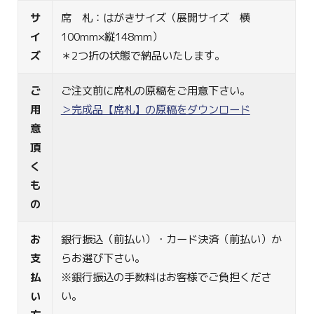
サ
席 札：はがきサイズ（展開サイズ 横
イ
100mm×縦148mm）
ズ
＊2つ折の状態で納品いたします。
ご
ご注文前に席札の原稿をご用意下さい。
用
＞完成品【席札】の原稿をダウンロード
意
頂
く
も
の
お
銀行振込（前払い）・カード決済（前払い）か
支
らお選び下さい。
払
※銀行振込の手数料はお客様でご負担くださ
い
い。