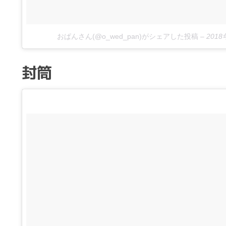
おぱんさん(@o_wed_pan)がシェアした投稿
–
201
封筒