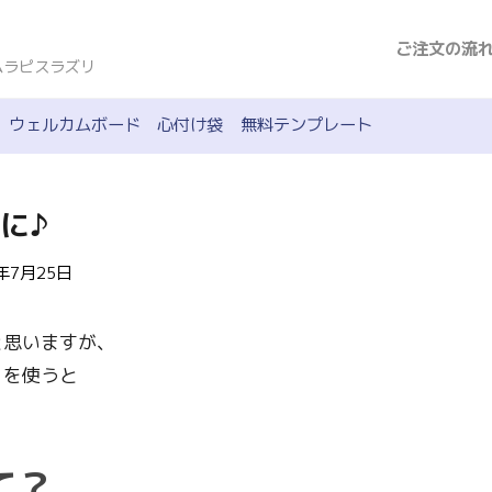
ご注文の流
ムラピスラズリ
ウェルカムボード
心付け袋
無料テンプレート
に♪
8年7月25日
と思いますが、
』を使うと
て？