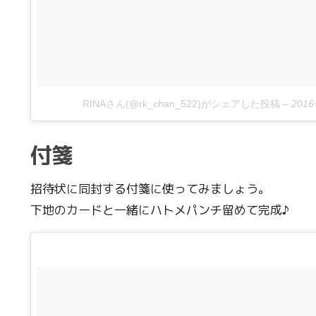
RINAさん(@rk_chan_522)がシェアした投稿
–
201
付箋
招待状に同封する付箋に使ってみましょう。
下地のカードと一緒にハトメパンチ留めて完成♪