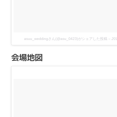
asuu_weddingさん(@asu_0423)がシェアした投稿
–
20
会場地図