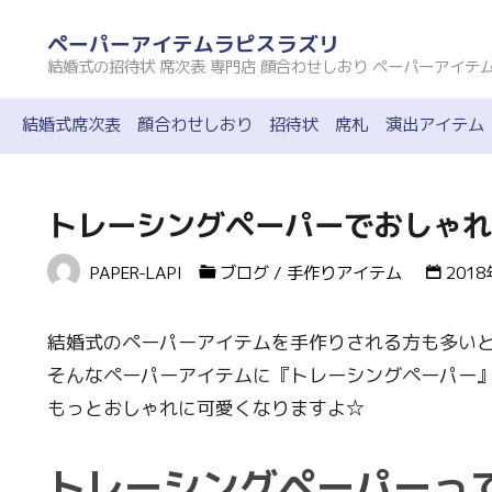
コ
ペーパーアイテムラピスラズリ
ン
結婚式の招待状 席次表 専門店 顔合わせしおり ペーパーアイテ
テ
ン
結婚式席次表
顔合わせしおり
招待状
席札
演出アイテム
ツ
へ
ス
トレーシングペーパーでおしゃれ
キ
PAPER-LAPI
ブログ
/
手作りアイテム
201
ッ
プ
結婚式のペーパーアイテムを手作りされる方も多い
そんなペーパーアイテムに『トレーシングペーパー
もっとおしゃれに可愛くなりますよ☆
トレーシングペーパーっ