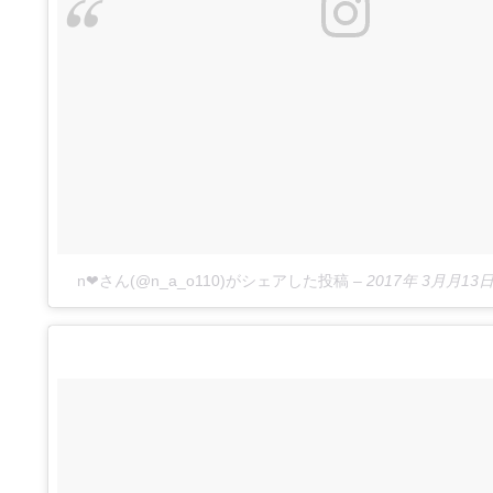
n❤︎さん(@n_a_o110)がシェアした投稿
–
2017年 3月月13