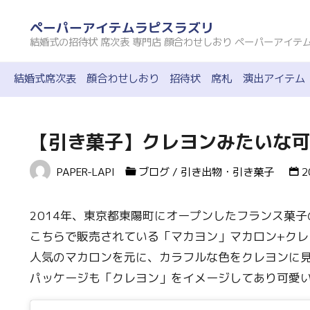
コ
ペーパーアイテムラピスラズリ
ン
結婚式の招待状 席次表 専門店 顔合わせしおり ペーパーアイテ
テ
ン
結婚式席次表
顔合わせしおり
招待状
席札
演出アイテム
ツ
へ
ス
【引き菓子】クレヨンみたいな可
キ
PAPER-LAPI
ブログ
/
引き出物・引き菓子
2
ッ
プ
2014年、東京都東陽町にオープンしたフランス菓
こちらで販売されている「マカヨン」マカロン+クレ
人気のマカロンを元に、カラフルな色をクレヨンに
パッケージも「クレヨン」をイメージしてあり可愛