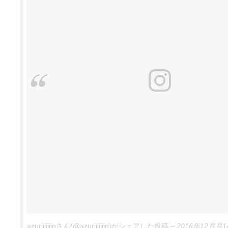
azuriiiiiiinさん(@azuriiiiiiin)がシェアした投稿
–
2016年12月月