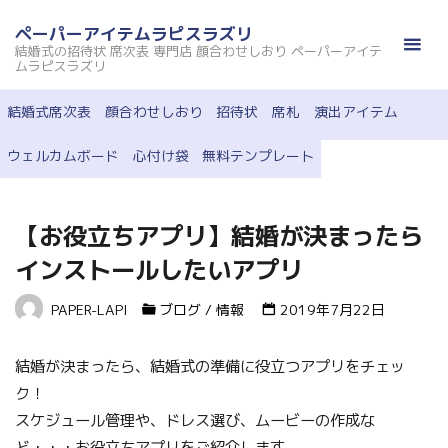
コ
ペーパーアイテムラピスラズリ
ン
結婚式の招待状 席次表 専門店 顔合わせしおり ペーパーアイテ
テ
ムラピスラズリ
ン
結婚式席次表
顔合わせしおり
招待状
席札
演出アイテム
ツ
へ
ウェルカムボード
心付け袋
無料テンプレート
ス
キ
ッ
【お役立ちアプリ】結婚が決まったら
プ
インストールしたいアプリ
PAPER-LAPI
ブログ
/
情報
2019年7月22日
結婚が決まったら、結婚式の準備に役立つアプリをチェッ
ク！
スケジュール管理や、ドレス選び、ムービーの作成な
ど・・・お役立ちアプリをご紹介します。