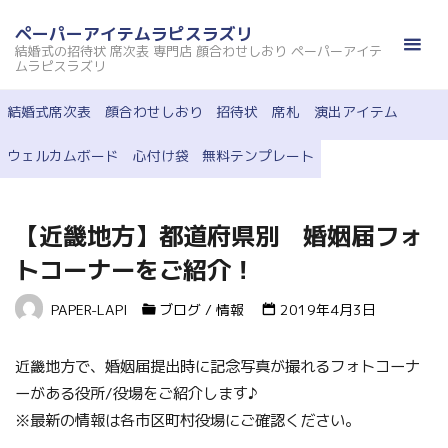
コ
ペーパーアイテムラピスラズリ
ン
結婚式の招待状 席次表 専門店 顔合わせしおり ペーパーアイテ
テ
ムラピスラズリ
ン
結婚式席次表
顔合わせしおり
招待状
席札
演出アイテム
ツ
へ
ウェルカムボード
心付け袋
無料テンプレート
ス
キ
ッ
【近畿地方】都道府県別 婚姻届フォ
プ
トコーナーをご紹介！
PAPER-LAPI
ブログ
/
情報
2019年4月3日
近畿地方で、婚姻届提出時に記念写真が撮れるフォトコーナ
ーがある役所/役場をご紹介します♪
※最新の情報は各市区町村役場にご確認ください。