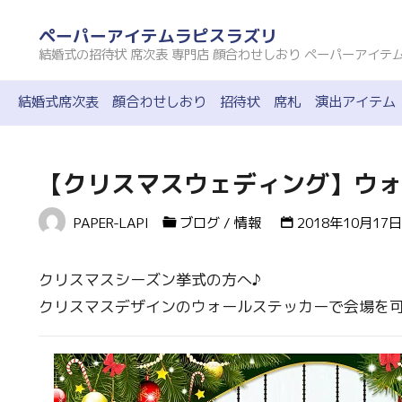
コ
ペーパーアイテムラピスラズリ
ン
結婚式の招待状 席次表 専門店 顔合わせしおり ペーパーアイテ
テ
ン
結婚式席次表
顔合わせしおり
招待状
席札
演出アイテム
ツ
へ
ス
【クリスマスウェディング】ウォ
キ
PAPER-LAPI
ブログ
/
情報
2018年10月17日
ッ
プ
クリスマスシーズン挙式の方へ♪
クリスマスデザインのウォールステッカーで会場を可愛