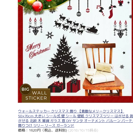
ウォールステッカー クリスマス 飾り 【素敵なメリークリスマス】
50×70cm 大きい シール式 壁 シール 壁紙 クリスマスツリー はがせる 
がせる 北欧 木 雑貨 ガラス 窓 DIY サンタ オーナメント バルーン パーテ
飾りつけ ツリー リース ガーランド
価格：1620円（税込、送料別)
(2018/10/15時点)