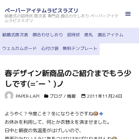
コ
ペーパーアイテムラピスラズリ
ン
結婚式の招待状 席次表 専門店 顔合わせしおり ペーパーアイテ
テ
ムラピスラズリ
ン
結婚式席次表
顔合わせしおり
招待状
席札
演出アイテム
ツ
へ
ウェルカムボード
心付け袋
無料テンプレート
ス
キ
ッ
春デザイン新商品のご紹介までもう少
プ
しです(=´ー｀)ノ
PAPER-LAPI
ブログ
/
情報
2011年11月24日
ようやく？今度こそ？冬になりそうですね
お休みを利用して、何とか衣替えを済ませました。
日中と朝夜の気温差がはげしいので、
風邪引かないように気をつけなければなりませんね