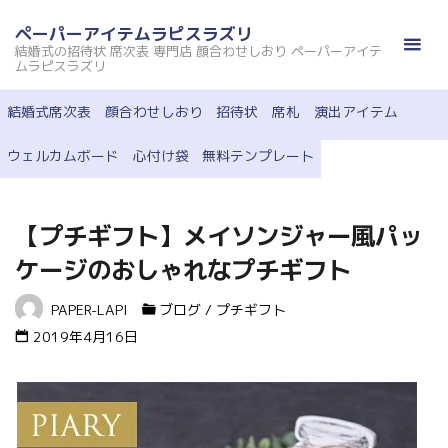
コ
ペーパーアイテムラピスラズリ
ン
結婚式の招待状 席次表 専門店 顔合わせしおり ペーパーアイテ
テ
ムラピスラズリ
ン
結婚式席次表
顔合わせしおり
招待状
席札
演出アイテム
ツ
へ
ウェルカムボード
心付け袋
無料テンプレート
ス
キ
ッ
【プチギフト】メイソンジャー風パッ
プ
ケージのおしゃれなプチギフト
PAPER-LAPI
ブログ
/
プチギフト
2019年4月16日