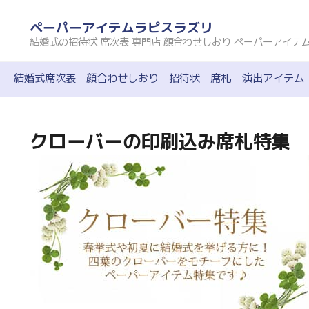
コ
ペーパーアイテムラピスラズリ
ン
結婚式の招待状 席次表 専門店 顔合わせしおり ペーパーアイテ
テ
ン
結婚式席次表
顔合わせしおり
招待状
席札
演出アイテム
ツ
へ
ス
クローバーの印刷込み席札特集
キ
ッ
プ