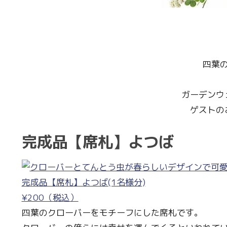
四葉
ガーデンウ
ゲストの
完成品【席札】よつば
完成品【席札】よつば(1名様分)
¥200（税込）
四葉のクローバーをモチーフにした席札です。