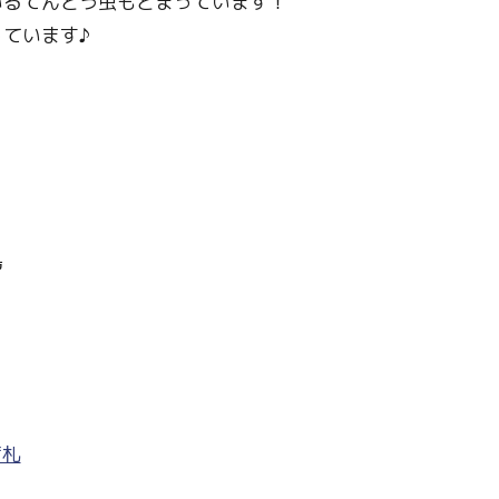
いるてんとう虫もとまっています！
ています♪
鳥