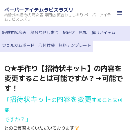
コ
ペーパーアイテムラピスラズリ
ン
結婚式の招待状 席次表 専門店 顔合わせしおり ペーパーアイテ
テ
ムラピスラズリ
ン
結婚式席次表
顔合わせしおり
招待状
席札
演出アイテム
ツ
へ
ウェルカムボード
心付け袋
無料テンプレート
ス
キ
ッ
Q★手作り【招待状キット】の内容を
プ
変更することは可能ですか？→可能で
す！
招待状キット
内容を変更
「
の
することは可
能
ですか？」
とのご質問よくいただいております