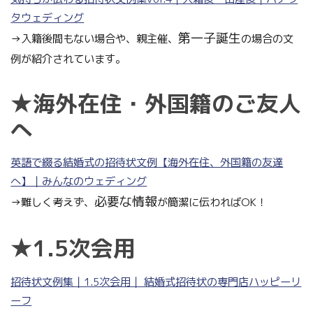
タウェディング
第一子誕生
→入籍後間もない場合や、親主催、
の場合の文
例が紹介されています。
★海外在住・外国籍のご友人
へ
英語で綴る結婚式の招待状文例【海外在住、外国籍の友達
へ】｜みんなのウェディング
必要な情報
→難しく考えず、
が簡潔に伝わればOK！
★1.5次会用
招待状文例集｜1.5次会用｜ 結婚式招待状の専門店ハッピーリ
ーフ