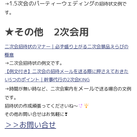
1.5次会のパーティーウェディング
→
の招待状文例で
す。
★その他 2次会用
二次会招待状のマナー｜必ず盛り上がる二次会景品えらびの
極意
→二次会招待状の例文です。
【例文付き】二次会の招待メールを送る際に押さえておきた
い5つのポイント｜幹事代行の2次会KING
メール
→時間が無い時など、二次会案内を
で送る場合の文例
です。
招待状の作成頑張ってくださいね〜
その他お問い合せはお気軽に❣
＞＞お問い合せ