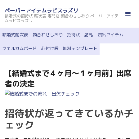
コ
ペーパーアイテムラピスラズリ
ン
結婚式の招待状 席次表 専門店 顔合わせしおり ペーパーアイテ
テ
ムラピスラズリ
ン
結婚式席次表
顔合わせしおり
招待状
席札
演出アイテム
ツ
へ
ウェルカムボード
心付け袋
無料テンプレート
ス
キ
ッ
【結婚式まで４ヶ月～１ヶ月前】出席
プ
者の決定
招待状が返ってきているかチ
ェック